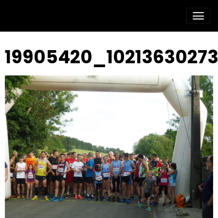
19905420_1021363027